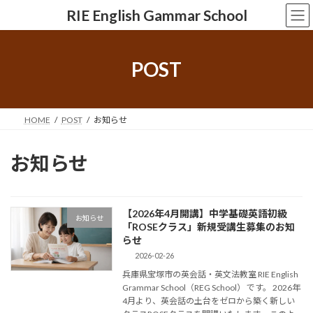
コ
ナ
RIE English Gammar School
ン
ビ
テ
ゲ
ン
ー
ツ
シ
POST
へ
ョ
ス
ン
キ
に
ッ
移
HOME
POST
お知らせ
プ
動
お知らせ
【2026年4月開講】中学基礎英語初級
お知らせ
「ROSEクラス」新規受講生募集のお知
らせ
2026-02-26
兵庫県宝塚市の英会話・英文法教室 RIE English
Grammar School（REG School） です。 2026年
4月より、英会話の土台をゼロから築く新しい